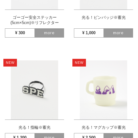
ゴーゴー安全ステッカー
光る！ピンバッジ※蓄光
(5cm×5cm)※リフレクター
¥
300
more
¥
1,000
more
NEW
NEW
光る！指輪※蓄光
光る！マグカップ※蓄光
¥
1,200
more
¥
2,500
more