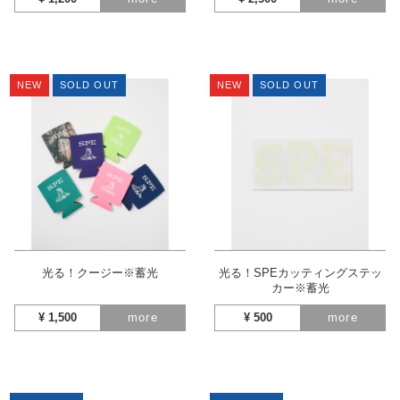
NEW
SOLD OUT
NEW
SOLD OUT
光る！クージー※蓄光
光る！SPEカッティングステッ
カー※蓄光
¥
1,500
more
¥
500
more