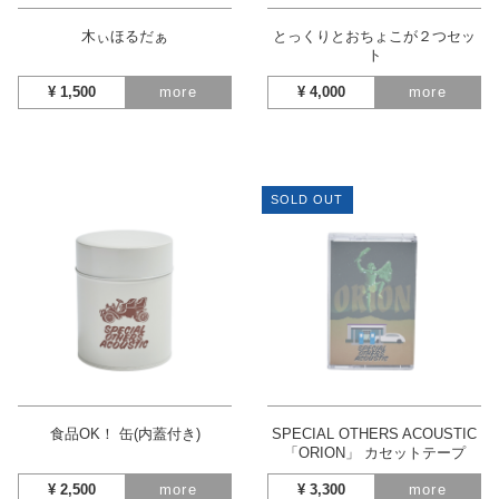
木ぃほるだぁ
とっくりとおちょこが２つセッ
ト
¥
1,500
more
¥
4,000
more
SOLD OUT
食品OK！ 缶(内蓋付き)
SPECIAL OTHERS ACOUSTIC
「ORION」 カセットテープ
¥
2,500
more
¥
3,300
more