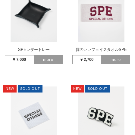
SPEレザートレー
質のいいフェイスタオルSPE
¥
7,000
more
¥
2,700
more
NEW
SOLD OUT
NEW
SOLD OUT