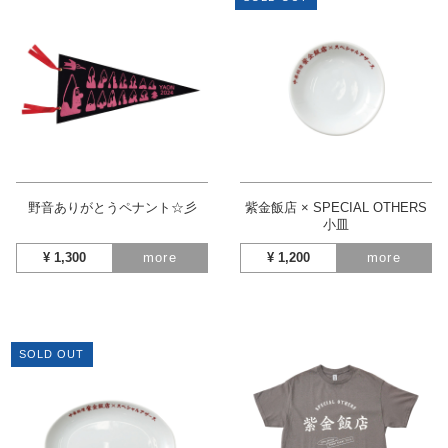
野音ありがとうペナント☆彡
紫金飯店 × SPECIAL OTHERS
小皿
¥
1,300
more
¥
1,200
more
SOLD OUT