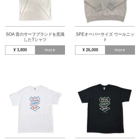
SOA 昔のサーフブランドを意識
SPEオーバーサイズ ウールニッ
したTシャツ
ト
¥
3,800
more
¥
26,000
more