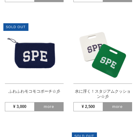
SOLD OUT
ふわふわモコモコポーチ☆彡
水に浮く！スタジアムクッショ
ン☆彡
¥
3,000
more
¥
2,500
more
SOLD OUT