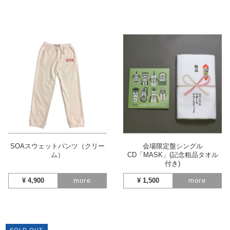
SOAスウェットパンツ（クリー
会場限定盤シングル
ム）
CD「MASK」(記念粗品タオル
付き)
¥
4,900
more
¥
1,500
more