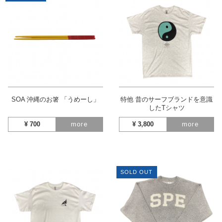
SOA 沖縄のお箸 「うめーし」
特他 昔のサーフブランドを意識
したTシャツ
¥
700
more
¥
3,800
more
SOLD OUT