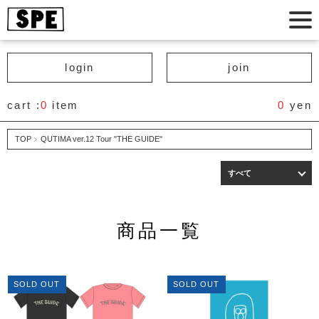
login
join
cart :
0
item
0
yen
TOP
QUTIMA ver.12 Tour "THE GUIDE"
すべて
商品一覧
SOLD OUT
SOLD OUT