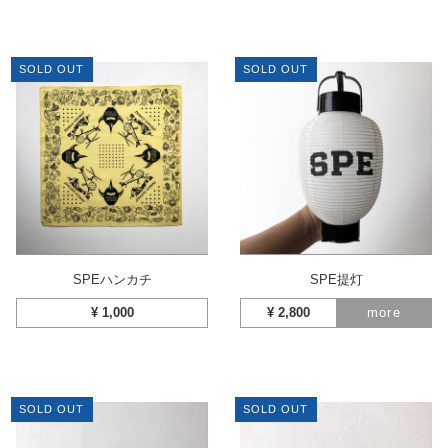
SOLD OUT
SOLD OUT
SPEハンカチ
SPE提灯
¥
1,000
¥
2,800
more
SOLD OUT
SOLD OUT