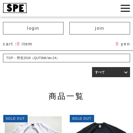
login
join
cart :
0
item
0
yen
TOP
野音2018（QUTIMA Ver.24）
すべて
商品一覧
SOLD OUT
SOLD OUT