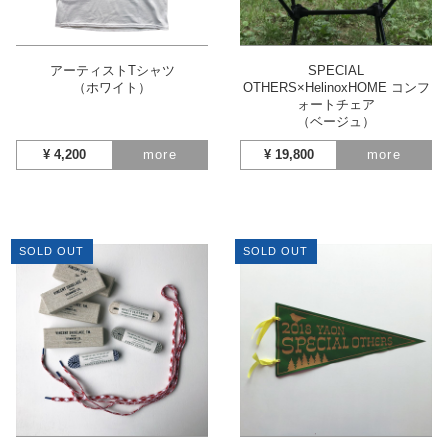
アーティストTシャツ
SPECIAL
（ホワイト）
OTHERS×HelinoxHOME コンフ
ォートチェア
（ベージュ）
¥
4,200
more
¥
19,800
more
SOLD OUT
SOLD OUT