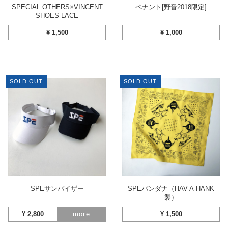
SPECIAL OTHERS×VINCENT
ペナント[野音2018限定]
SHOES LACE
¥
1,500
¥
1,000
SOLD OUT
SOLD OUT
SPEサンバイザー
SPEバンダナ（HAV-A-HANK
製）
¥
2,800
more
¥
1,500