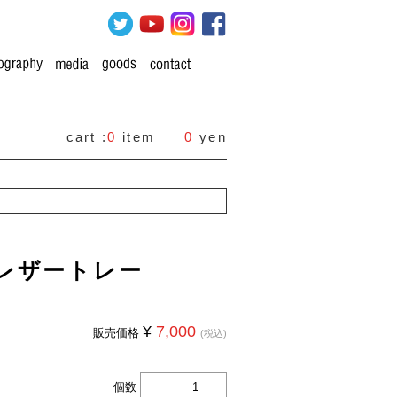
cart :
0
item
0
yen
Eレザートレー
¥
7,000
販売価格
(税込)
個数