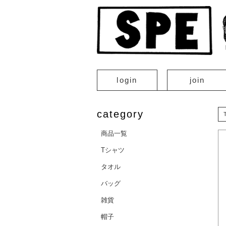
login
join
category
商品一覧
Tシャツ
タオル
バッグ
雑貨
帽子