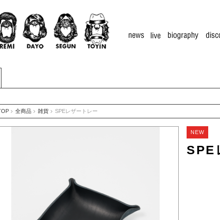
TOP
全商品
雑貨
SPEレザートレー
NEW
SP