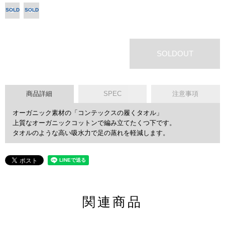
S
M
SOLD
SOLD
OUT
OUT
SOLDOUT
商品詳細
SPEC
注意事項
オーガニック素材の「コンテックスの履くタオル」
上質なオーガニックコットンで編み立てたくつ下です。
タオルのような高い吸水力で足の蒸れを軽減します。
関連商品