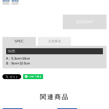
A
B
SOLD
SOLD
OUT
OUT
SOLDOUT
SPEC
注意事項
SIZE
A：5.3cm×10cm
B：9cm×10.5cm
関連商品