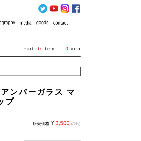
cart :
0
item
0
yen
A アンバーガラス マ
ップ
¥
3,500
販売価格
(税込)