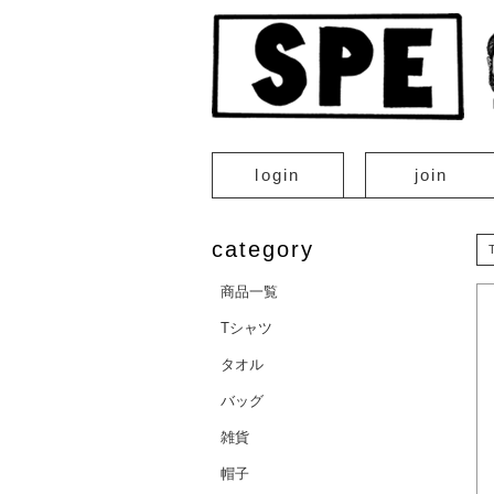
login
join
category
商品一覧
Tシャツ
タオル
バッグ
雑貨
帽子