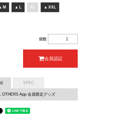
▲
M
▲
L
XL
▲
XXL
個数
会員認証
細
SPEC
AL OTHERS App 会員限定グッズ