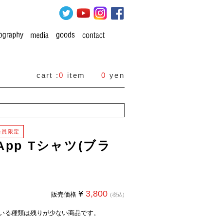
cart :
0
item
0
yen
 会員限定
App Tシャツ(ブラ
)
¥
3,800
販売価格
(税込)
いる種類は残りが少ない商品です。