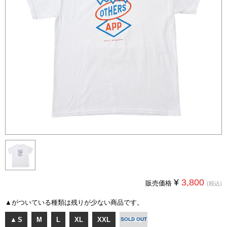
¥
3,800
販売価格
(税込)
▲
がついている種類は残りが少ない商品です。
▲
S
M
L
XL
XXL
XXXL
SOLD OUT