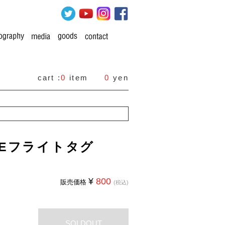
cart :
0
item
0
yen
VEフライトタグ
¥
800
販売価格
(税込)
SOLDOUT