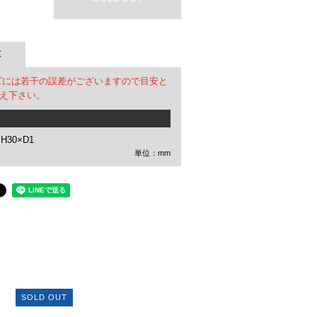
C
ズには若干の誤差がございますので目安と
え下さい。
H30×D1
単位：mm
SOLD OUT