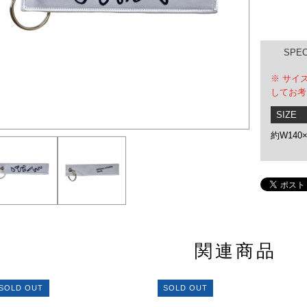
SPE
※ サイ
してお考
SIZE
約W140×
関連商品
SOLD OUT
SOLD OUT