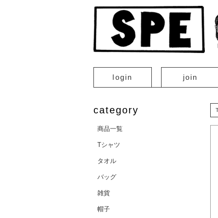
login
join
category
商品一覧
Tシャツ
タオル
バッグ
雑貨
帽子