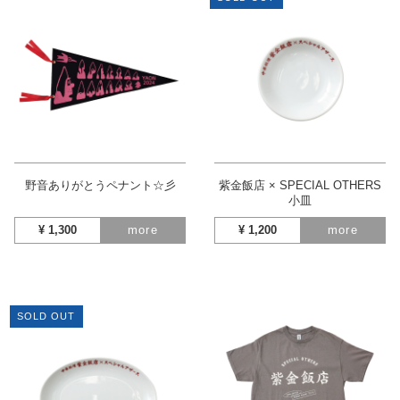
野音ありがとうペナント☆彡
紫金飯店 × SPECIAL OTHERS
小皿
¥
1,300
more
¥
1,200
more
SOLD OUT