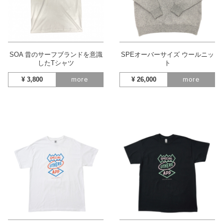
SOA 昔のサーフブランドを意識
SPEオーバーサイズ ウールニッ
したTシャツ
ト
¥
3,800
more
¥
26,000
more