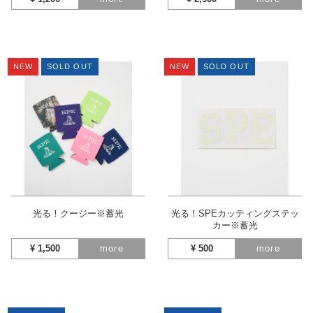
NEW
SOLD OUT
NEW
SOLD OUT
光る！クージー※蓄光
光る！SPEカッティングステッ
カー※蓄光
¥
1,500
more
¥
500
more