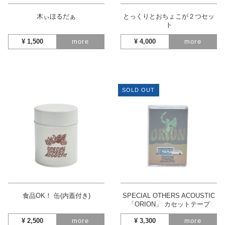
木ぃほるだぁ
とっくりとおちょこが２つセッ
ト
¥
1,500
more
¥
4,000
more
SOLD OUT
食品OK！ 缶(内蓋付き)
SPECIAL OTHERS ACOUSTIC
「ORION」 カセットテープ
¥
2,500
more
¥
3,300
more