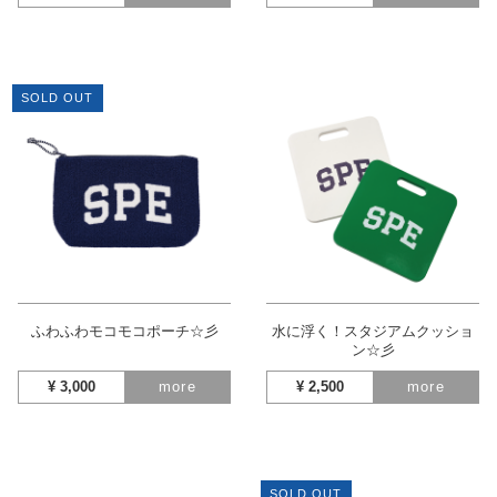
SOLD OUT
ふわふわモコモコポーチ☆彡
水に浮く！スタジアムクッショ
ン☆彡
¥
3,000
more
¥
2,500
more
SOLD OUT