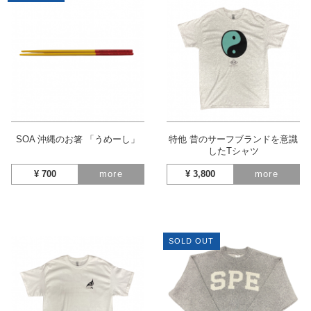
SOA 沖縄のお箸 「うめーし」
特他 昔のサーフブランドを意識
したTシャツ
¥
700
more
¥
3,800
more
SOLD OUT