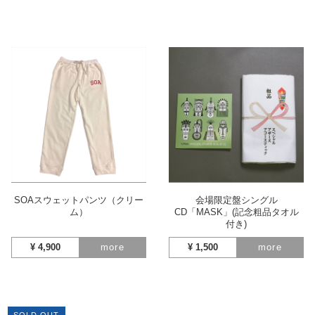
SOAスウェットパンツ（クリー
会場限定盤シングル
ム）
CD「MASK」(記念粗品タオル
付き)
¥
4,900
more
¥
1,500
more