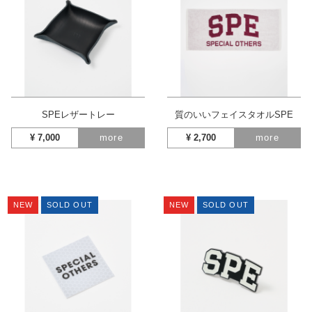
SPEレザートレー
質のいいフェイスタオルSPE
¥
7,000
more
¥
2,700
more
NEW
SOLD OUT
NEW
SOLD OUT