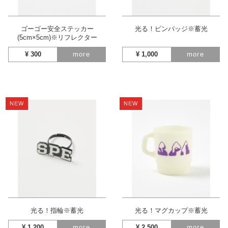
ゴーゴー安全ステッカー
光る！ピンバッジ※蓄光
(5cm×5cm)※リフレクター
¥
300
more
¥
1,000
more
NEW
NEW
光る！指輪※蓄光
光る！マグカップ※蓄光
¥
1,200
more
¥
2,500
more